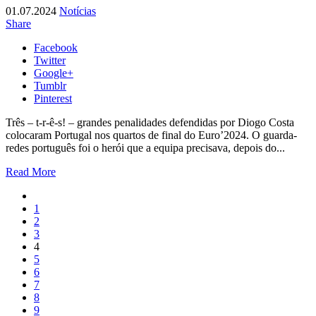
01.07.2024
Notícias
Share
Facebook
Twitter
Google+
Tumblr
Pinterest
Três – t-r-ê-s! – grandes penalidades defendidas por Diogo Costa
colocaram Portugal nos quartos de final do Euro’2024. O guarda-
redes português foi o herói que a equipa precisava, depois do...
Read More
1
2
3
4
5
6
7
8
9