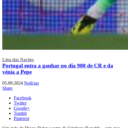
Liga das Nações
Portugal entra a ganhar no dia 900 de CR e da
vénia a Pepe
05.09.2024
Notícias
Share
Facebook
Twitter
Google+
Tumblr
Pinterest