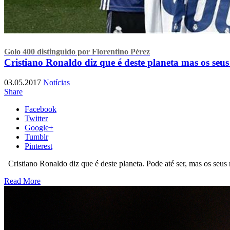
Golo 400 distinguido por Florentino Pérez
Cristiano Ronaldo diz que é deste planeta mas os se
03.05.2017
Notícias
Share
Facebook
Twitter
Google+
Tumblr
Pinterest
Cristiano Ronaldo diz que é deste planeta. Pode até ser, mas os seus
Read More