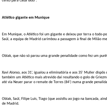
cento para cada lado”.
Atlético gigante em Munique
Em Munique, o Atlético foi um gigante e deixou por terra o todo-
Saúl, a equipa de Madrid carimbou a passagem à final de Milão m
Oblak, que não só parou uma grande penalidade como fez um punhad
Xavi Alonso, aos 31’, igualou a eliminatória e aos 35’ Muller dis
também um Atlético mais atrevido daí resultando o golo de Griezma
até via Neuer parar o remate de Torres (84’) numa grande penalid
Oblak, Saúl, Filipe Luís, Tiago (que assistiu ao jogo na bancada, a
de Madrid.