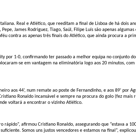
aliana. Real e Atlético, que reeditam a final de Lisboa de há dois an
l), Pepe, James Rodriguez, Tiago, Saúl, Filipe Luís são apenas algumas
u contra as apenas três finais do Atlético, que ainda procura a prim
y por 1-0, confirmando ter passado a melhor equipa no conjunto dos
 colocaram-se em vantagem na eliminatória logo aos 20 minutos, com
eiro aos 44’, num remate ao poste de Fernandinho, e aos 89’ por Ag
Cristiano Ronaldo incansável e sempre na procura do golo (fez mais 
nde voltará a encontrar o vizinho Atlético.
rápido”, afirmou Cristiano Ronaldo, assegurando que “estava a 100 p
suficiente. Somos uns justos vencedores e estamos na final”, explico