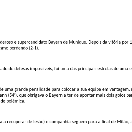
poderoso e supercandidato Bayern de Munique. Depois da vitória por
esmo perdendo (2-1).
o de defesas impossíveis, foi uma das principais estrelas de uma eq
pôs de uma grande penalidade para colocar a sua equipa em vantagem,
nn (54’), que obrigava o Bayern a ter de apontar mais dois golos pa
ade polémica.
inda a recuperar de lesão) e companhia seguem para a final de Milão, a