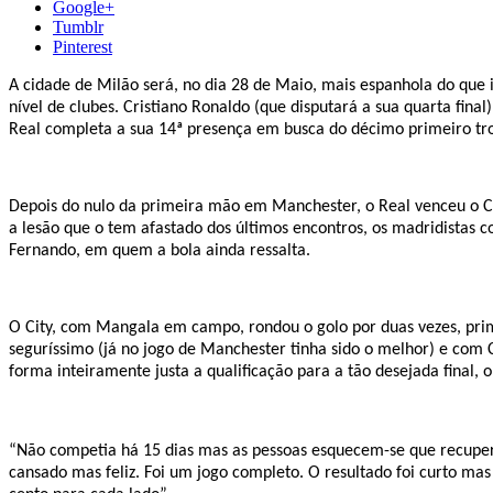
Google+
Tumblr
Pinterest
A cidade de Milão será, no dia 28 de Maio, mais espanhola do que it
nível de clubes. Cristiano Ronaldo (que disputará a sua quarta fina
Real completa a sua 14ª presença em busca do décimo primeiro trofé
Depois do nulo da primeira mão em Manchester, o Real venceu o Cit
a lesão que o tem afastado dos últimos encontros, os madridistas
Fernando, em quem a bola ainda ressalta.
O City, com Mangala em campo, rondou o golo por duas vezes, prim
seguríssimo (já no jogo de Manchester tinha sido o melhor) e com 
forma inteiramente justa a qualificação para a tão desejada final, o
“Não competia há 15 dias mas as pessoas esquecem-se que recupero 
cansado mas feliz. Foi um jogo completo. O resultado foi curto mas 